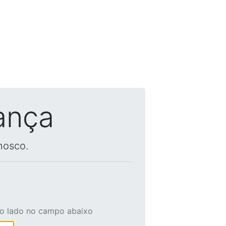
ança
nosco.
ao lado no campo abaixo