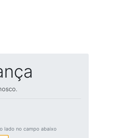
ança
nosco.
ao lado no campo abaixo