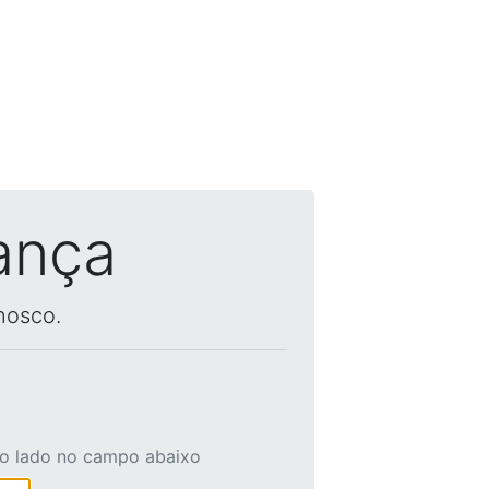
ança
nosco.
ao lado no campo abaixo