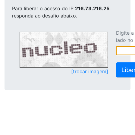
Para liberar o acesso
do IP
216.73.216.25
,
responda ao desafio abaixo.
Digite 
lado no
[trocar imagem]