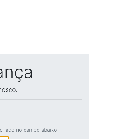
ança
nosco.
ao lado no campo abaixo