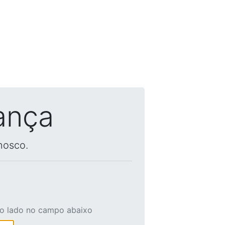
ança
nosco.
ao lado no campo abaixo