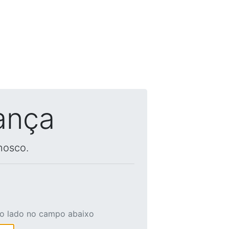
ança
nosco.
ao lado no campo abaixo