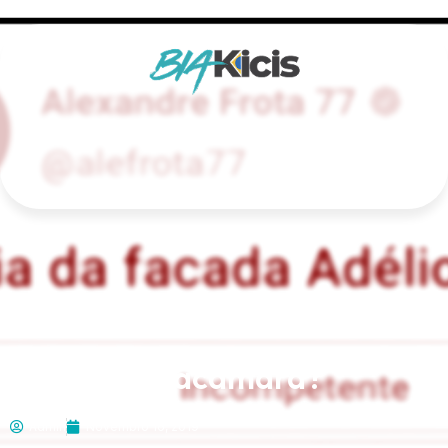
Iaí, @psdbnacamara?
Admin
Novembro 16, 2019