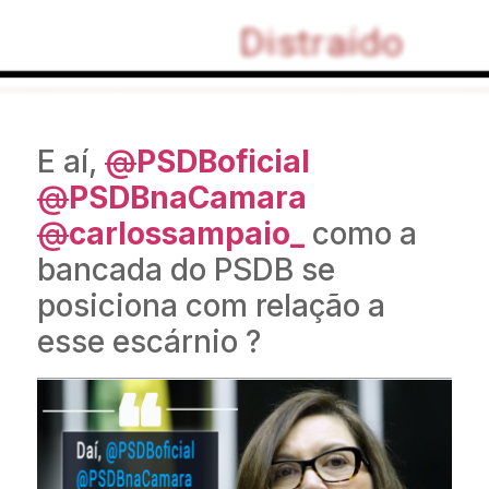
E aí,
@
PSDBoficial
@
PSDBnaCamara
@
carlossampaio_
como a
bancada do PSDB se
posiciona com relação a
esse escárnio ?