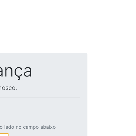
ança
nosco.
ao lado no campo abaixo