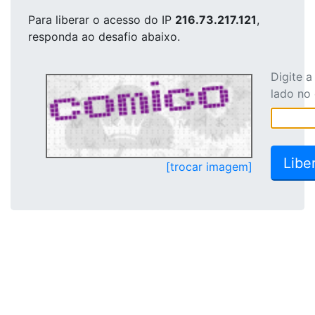
Para liberar o acesso
do IP
216.73.217.121
,
responda ao desafio abaixo.
Digite 
lado no
[trocar imagem]