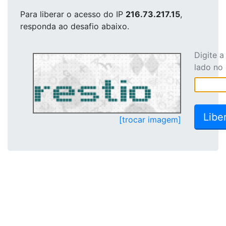
Para liberar o acesso
do IP
216.73.217.15
,
responda ao desafio abaixo.
Digite 
lado no
[trocar imagem]