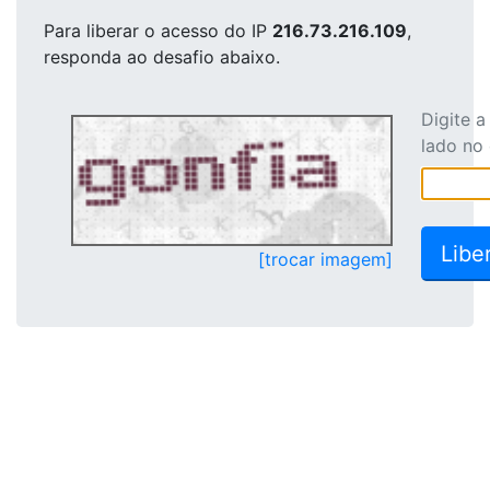
Para liberar o acesso
do IP
216.73.216.109
,
responda ao desafio abaixo.
Digite 
lado no
[trocar imagem]