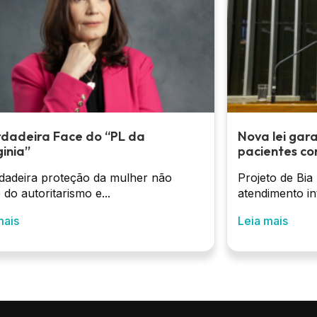
rdadeira Face do “PL da
Nova lei gar
inia”
pacientes co
dadeira proteção da mulher não
Projeto de Bia
 do autoritarismo e...
atendimento int
mais
Leia mais