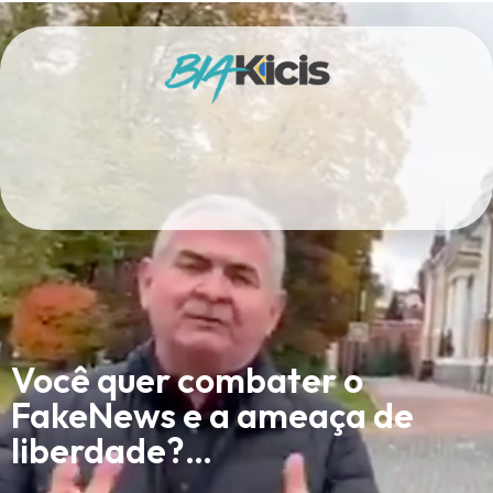
Você quer combater o
FakeNews e a ameaça de
liberdade?…