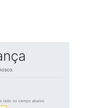
ança
nosco.
ao lado no campo abaixo