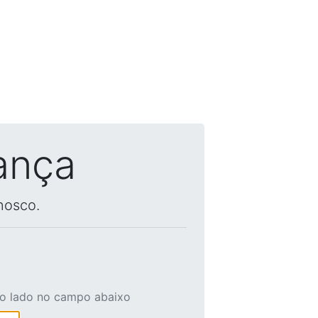
ança
nosco.
ao lado no campo abaixo