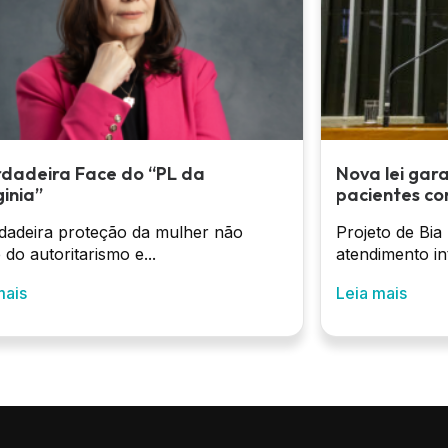
rdadeira Face do “PL da
Nova lei gar
inia”
pacientes co
dadeira proteção da mulher não
Projeto de Bia
 do autoritarismo e...
atendimento int
mais
Leia mais