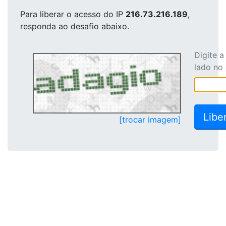
Para liberar o acesso
do IP
216.73.216.189
,
responda ao desafio abaixo.
Digite 
lado no
[trocar imagem]