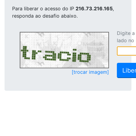
Para liberar o acesso
do IP
216.73.216.165
,
responda ao desafio abaixo.
Digite 
lado no
[trocar imagem]