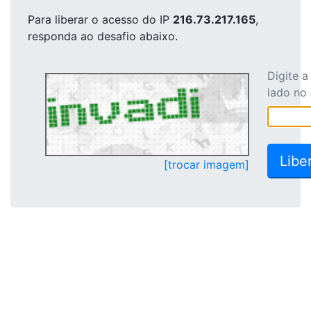
Para liberar o acesso
do IP
216.73.217.165
,
responda ao desafio abaixo.
Digite 
lado no
[trocar imagem]