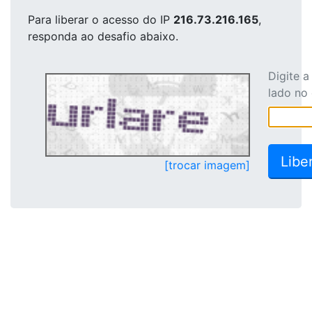
Para liberar o acesso
do IP
216.73.216.165
,
responda ao desafio abaixo.
Digite 
lado no
[trocar imagem]