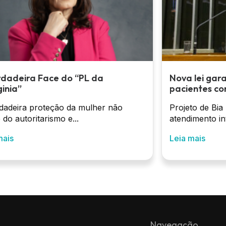
rdadeira Face do “PL da
Nova lei gar
inia”
pacientes co
dadeira proteção da mulher não
Projeto de Bia
 do autoritarismo e...
atendimento int
mais
Leia mais
Navegação