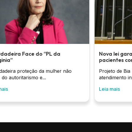
rdadeira Face do “PL da
Nova lei gar
inia”
pacientes co
dadeira proteção da mulher não
Projeto de Bia
 do autoritarismo e...
atendimento int
mais
Leia mais