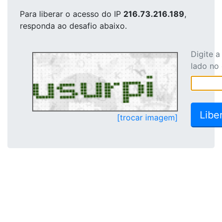
Para liberar o acesso
do IP
216.73.216.189
,
responda ao desafio abaixo.
Digite 
lado no
[trocar imagem]