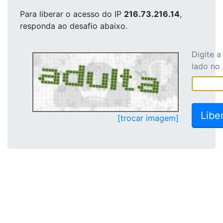
Para liberar o acesso
do IP
216.73.216.14
,
responda ao desafio abaixo.
Digite 
lado no
[trocar imagem]