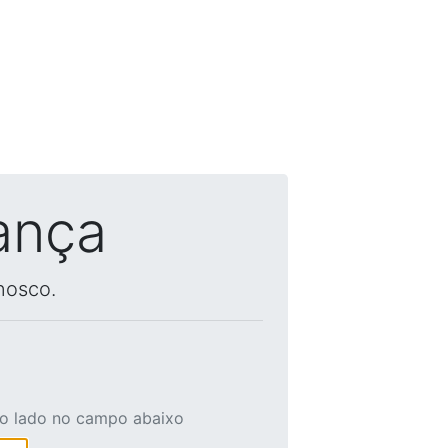
ança
nosco.
ao lado no campo abaixo