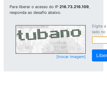
Para liberar o acesso
do IP
216.73.216.109
,
responda ao desafio abaixo.
Digite 
lado no
[trocar imagem]