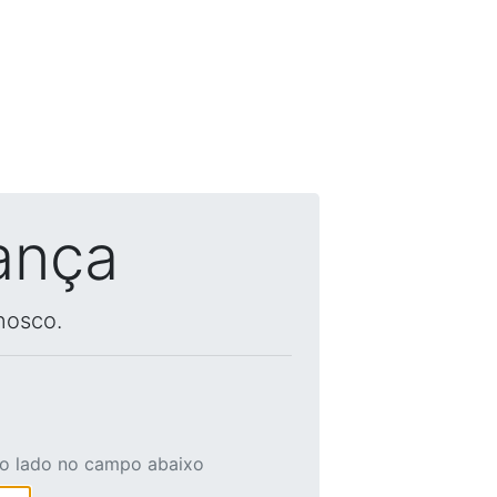
ança
nosco.
ao lado no campo abaixo