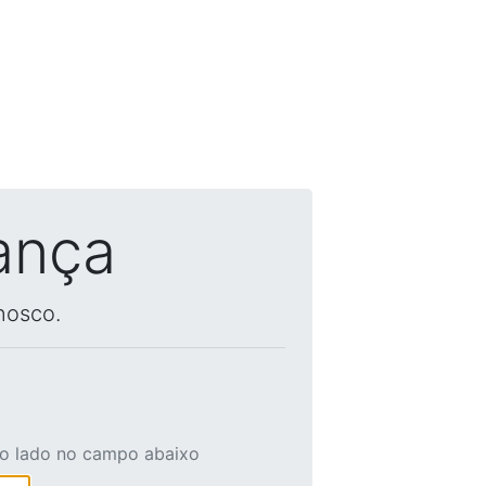
ança
nosco.
ao lado no campo abaixo